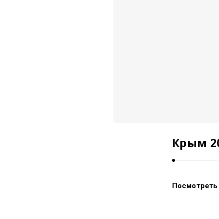
e
s
.
Крым 2
Посмотреть