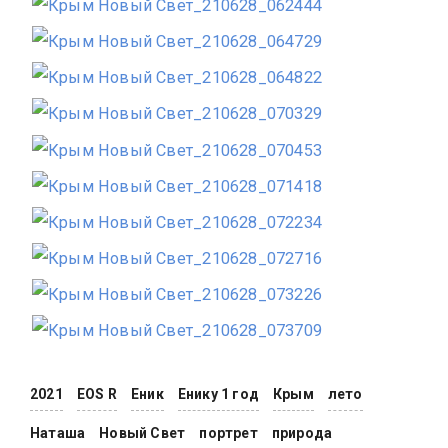
2021
EOS R
Еник
Енику 1 год
Крым
лето
Наташа
Новый Свет
портрет
природа