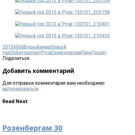
2013
600d
Бурый
зима
Новый
год
Орбит
портрет
Руза
Семёновская
Таня
Тошич
Поделиться
Добавить комментарий
Для отправки комментария вам необходимо
авторизоваться
.
Read Next
Розенбергам 30