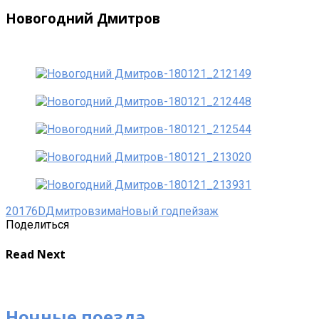
Новогодний Дмитров
2017
6D
Дмитров
зима
Новый год
пейзаж
Поделиться
Read Next
Ночные поезда