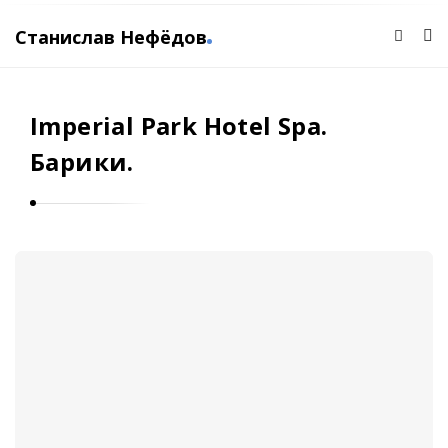
Станислав Нефёдов
С
т
Imperial Park Hotel Spa.
а
н
Барики.
и
с
л
а
в
Н
е
ф
ё
д