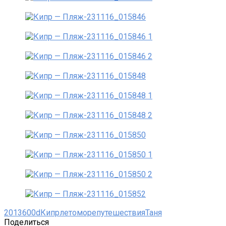
2013
600d
Кипр
лето
море
путешествия
Таня
Поделиться