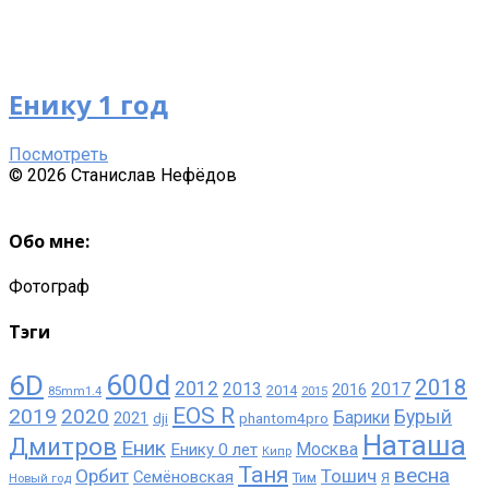
Енику 1 год
Посмотреть
© 2026 Станислав Нефёдов
Sliding
Sidebar
Обо мне:
Фотограф
Тэги
6D
600d
2018
2012
2013
2017
2016
2014
85mm1.4
2015
EOS R
2019
2020
Бурый
Барики
2021
phantom4pro
dji
Наташа
Дмитров
Еник
Москва
Енику 0 лет
Кипр
Таня
весна
Орбит
Тошич
Семёновская
Тим
Новый год
Я