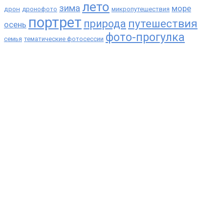
лето
зима
море
дрон
дронофото
микропутешествия
портрет
путешествия
природа
осень
фото-прогулка
семья
тематические фотосессии