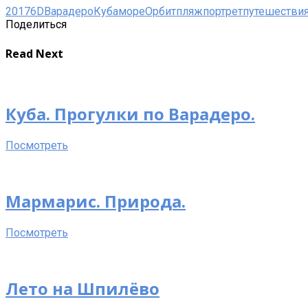
2017
6D
Варадеро
Куба
море
Орбит
пляж
портрет
путешестви
Поделиться
Read Next
Куба. Прогулки по Варадеро.
Посмотреть
Мармарис. Природа.
Посмотреть
Лето на Шпилёво